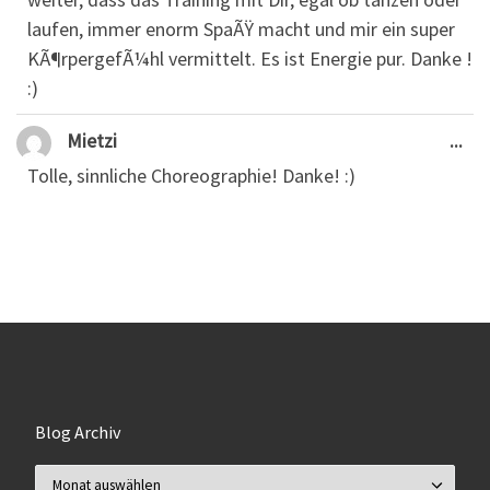
laufen, immer enorm SpaÃŸ macht und mir ein super
KÃ¶rpergefÃ¼hl vermittelt. Es ist Energie pur. Danke !
:)
Die
...
Mietzi
Tolle, sinnliche Choreographie! Danke! :)
Blog Archiv
Blog Archiv