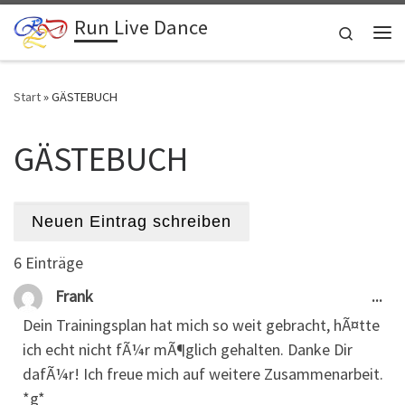
Run Live Dance
Zum Inhalt springen
Search
Me
Start
»
GÄSTEBUCH
GÄSTEBUCH
6 Einträge
Die
...
Frank
Dein Trainingsplan hat mich so weit gebracht, hÃ¤tte
ich echt nicht fÃ¼r mÃ¶glich gehalten. Danke Dir
dafÃ¼r! Ich freue mich auf weitere Zusammenarbeit.
*g*