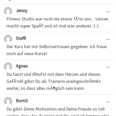
Die
...
Jenny
Fitness Studio war noch nie etwas fÃ¼r uns... tanzen
macht super SpaÃŸ und ist mal was anderes :) :)
Die
...
Steffi
Der Kurs hat mir Selbstvertrauen gegeben. Ich freue
mich auf neue Kurse!
Die
...
Agnes
Du tanzt und lÃ¤ufst mit dem Herzen und dieses
GefÃ¼hl gibst Du als Trainerin uneingeschrÃ¤nkt
weiter, so dass alles mÃ¶glich sein kann.
Die
...
Borsti
Du gibst Deine Motivation und Deine Freude so toll
weiter, dass das Training mit Dir, egal ob tanzen oder