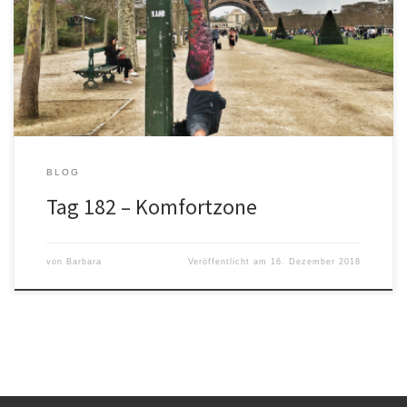
dem wir Motivationssprüche bewerten, die einem fast täglich ins
Gesicht springen: „Glaube an Dich, dann kannst Du alles schaffen!“
„Die Frage ist nicht, ob man muss oder kann. Die Frage ist, ob und
was man wirklich will.“ Wir bewerten diese […]
BLOG
Tag 182 – Komfortzone
von
Barbara
Veröffentlicht am
16. Dezember 2018