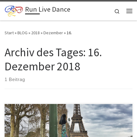
Run Live Dance
Zum Inhalt springen
Search
Me
Start
»
BLOG
»
2018
»
Dezember
»
16.
Archiv des Tages:
16.
Dezember 2018
1 Beitrag
Meine beste Freundin und ich haben ein System entwickelt mit