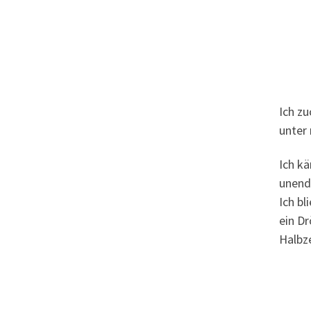
Ich zu
unter
Ich k
unend
Ich bl
ein Dr
Halbze