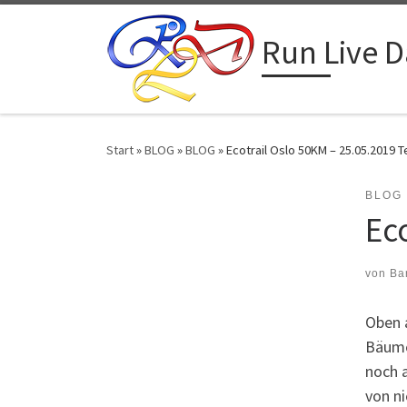
Zum Inhalt springen
Run Live 
Start
»
BLOG
»
BLOG
»
Ecotrail Oslo 50KM – 25.05.2019 Te
BLOG
Eco
von
Ba
Oben 
Bäume
noch a
von n