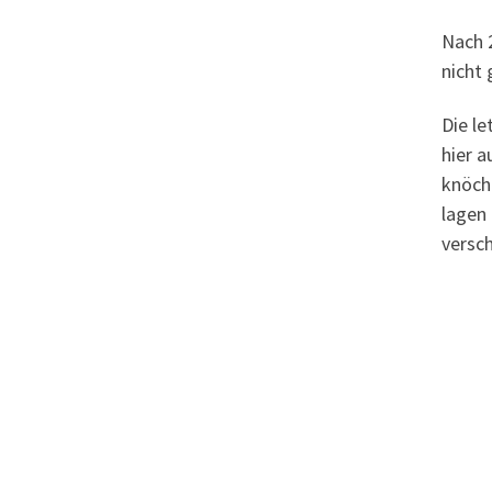
Nach 2
nicht
Die le
hier 
knöch
lagen 
versch