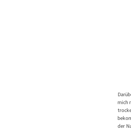
Darübe
mich 
trocke
bekom
der Na